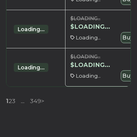
$
LOADING...
$
LOADING...
Loading...
Loading...
Buy 
$
LOADING...
$
LOADING...
Loading...
Loading...
Buy 
1
2
3
...
349
>