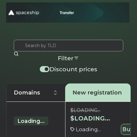
Filter
Discount prices
Domains
New registration
$
LOADING...
$
LOADING...
Loading...
Loading...
Buy 