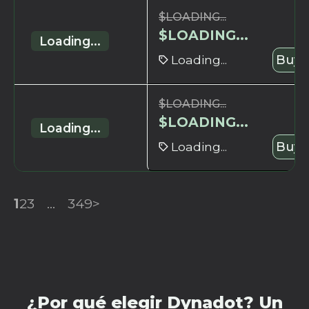
$
LOADING...
$
LOADING...
Loading...
Loading...
Buy 
$
LOADING...
$
LOADING...
Loading...
Loading...
Buy 
1
2
3
...
349
>
¿Por qué elegir Dynadot? Un