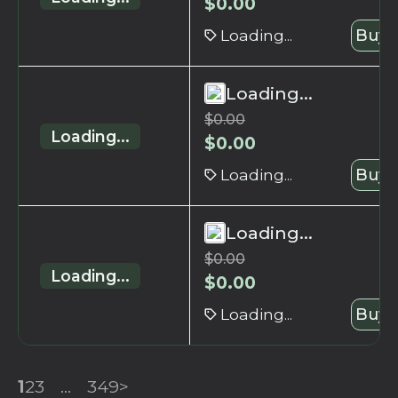
$
0.00
Loading...
Buy 
Loading...
$
0.00
Loading...
$
0.00
Loading...
Buy 
Loading...
$
0.00
Loading...
$
0.00
Loading...
Buy 
1
2
3
...
349
>