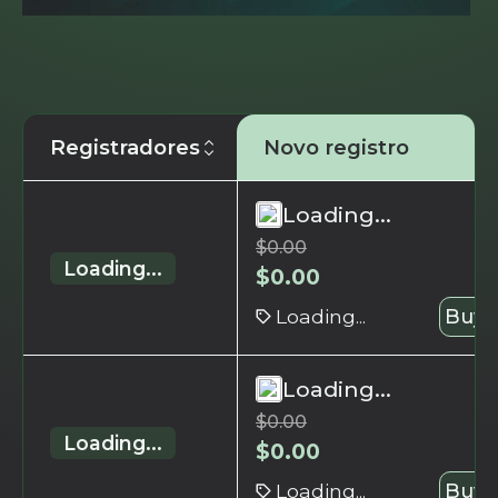
Registradores
Novo registro
Loading...
$
0.00
Loading...
$
0.00
Loading...
Buy 
Loading...
$
0.00
Loading...
$
0.00
Loading...
Buy 