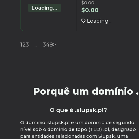
$
0.00
Loading...
$
0.00
Loading...
1
2
3
...
349
>
Porquê um domínio .s
O que é .slupsk.pl?
O domínio .slupsk.pl é um domínio de segundo
nível sob o domínio de topo (TLD) .pl, designado
para entidades relacionadas com Słupsk, uma