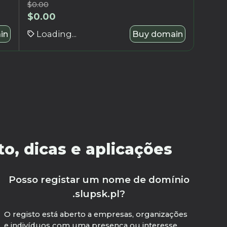
$
0.00
$
0.00
in
Loading...
Buy domain
o, dicas e aplicações
Posso registar um nome de domínio
.slupsk.pl?
O registo está aberto a empresas, organizações
e indivíduos com uma presença ou interesse