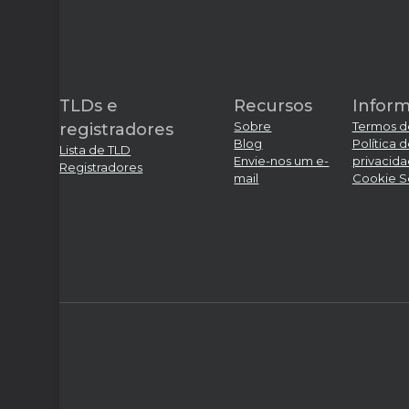
TLDs e
Recursos
Infor
Sobre
Termos d
registradores
Blog
Política 
Lista de TLD
Envie-nos um e-
privacid
Registradores
mail
Cookie S