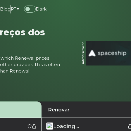
e
Blog
PT
Dark
reços dos
Advertisement
ter which Renewal prices
ther provider. This is often
 than Renewal
Renovar
Loading...