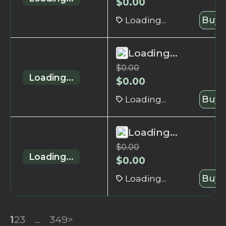
$
0.00
Loading...
Buy 
Loading...
$
0.00
Loading...
$
0.00
Loading...
Buy 
Loading...
$
0.00
Loading...
$
0.00
Loading...
Buy 
1
2
3
...
349
>