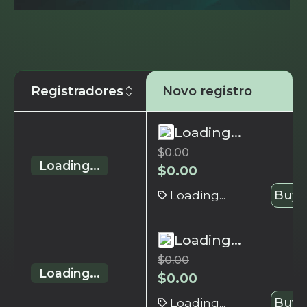
Registradores
Novo registro
Loading...
$
0.00
Loading...
$
0.00
Loading...
Buy 
Loading...
$
0.00
Loading...
$
0.00
Loading...
Buy 