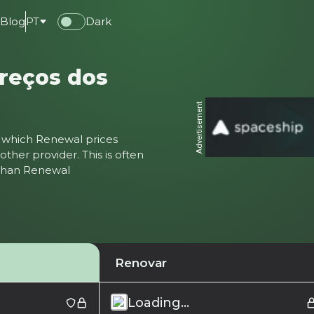
e
Blog
PT
Dark
reços dos
Advertisement
ter which Renewal prices
ther provider. This is often
 than Renewal
Renovar
Loading...