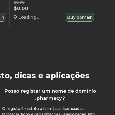
$
0.00
$
0.00
in
Loading...
Buy domain
o, dicas e aplicações
Posso registar um nome de domínio
.pharmacy?
O registo é restrito a farmácias licenciadas,
farmacêuticos e organizações relacionadas. Isto