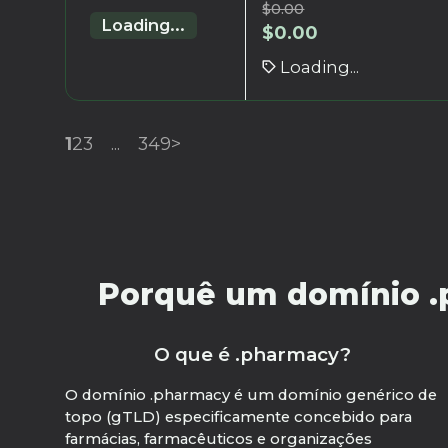
$
0.00
Loading...
$
0.00
Loading...
1
2
3
...
349
>
Porquê um domínio .p
O que é .pharmacy?
O domínio .pharmacy é um domínio genérico de
topo (gTLD) especificamente concebido para
farmácias, farmacêuticos e organizações