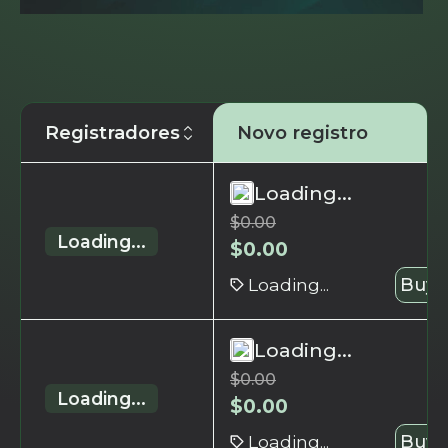
Registradores
Novo registro
Loading...
$
0.00
Loading...
$
0.00
Loading...
Buy 
Loading...
$
0.00
Loading...
$
0.00
Loading...
Buy 