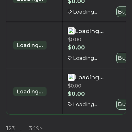
$
0.00
Loading...
Buy 
Loading...
$
0.00
Loading...
$
0.00
Loading...
Buy 
Loading...
$
0.00
Loading...
$
0.00
Loading...
Buy 
1
2
3
...
349
>