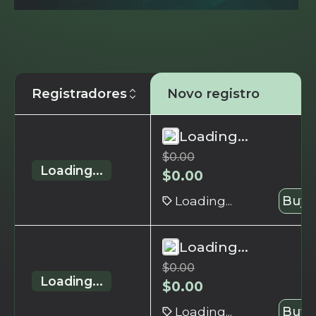
Registradores
Novo registro
Loading...
$
0.00
Loading...
$
0.00
Loading...
Buy 
Loading...
$
0.00
Loading...
$
0.00
Loading...
Buy 