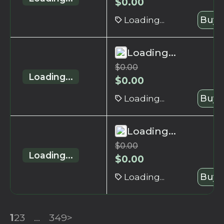
$
0.00
Loading...
Buy 
Loading...
$
0.00
Loading...
$
0.00
Loading...
Buy 
Loading...
$
0.00
Loading...
$
0.00
Loading...
Buy 
1
2
3
...
349
>