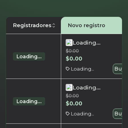
Registradores
Novo registro
Loading...
$
0.00
Loading...
$
0.00
Loading...
Buy 
Loading...
$
0.00
Loading...
$
0.00
Loading...
Buy 