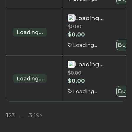
Loading...
$
0.00
Loading...
$
0.00
Loading...
Buy 
Loading...
$
0.00
Loading...
$
0.00
Loading...
Buy 
1
2
3
...
349
>