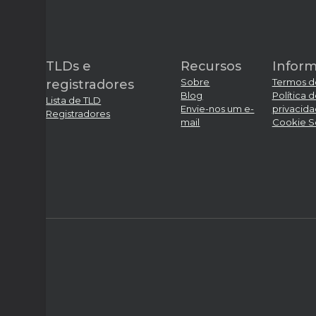
TLDs e
Recursos
Infor
Sobre
Termos d
registradores
Blog
Política 
Lista de TLD
Envie-nos um e-
privacid
Registradores
mail
Cookie S