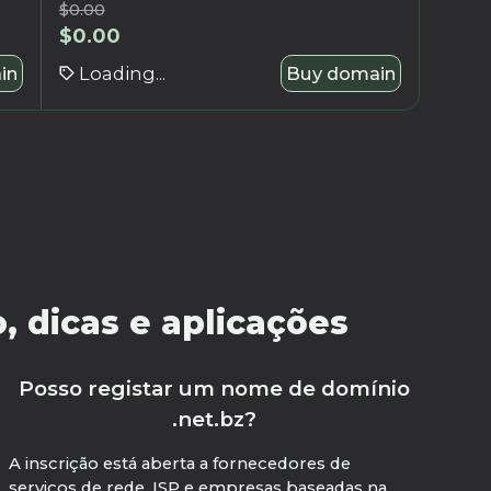
$
0.00
$
0.00
in
Loading...
Buy domain
, dicas e aplicações
Posso registar um nome de domínio
.net.bz?
A inscrição está aberta a fornecedores de
serviços de rede, ISP e empresas baseadas na