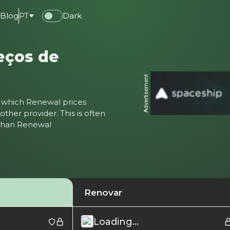
e
Blog
PT
Dark
eços de
Advertisement
ter which Renewal prices
ther provider. This is often
 than Renewal
Renovar
Loading...