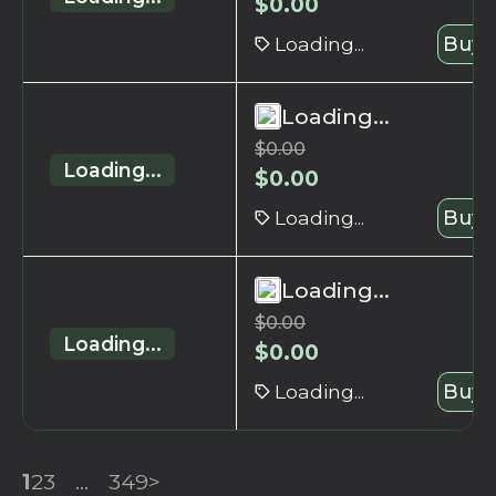
$
0.00
Loading...
Buy 
Loading...
$
0.00
Loading...
$
0.00
Loading...
Buy 
Loading...
$
0.00
Loading...
$
0.00
Loading...
Buy 
1
2
3
...
349
>