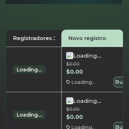
Registradores
Novo registro
Loading...
$
0.00
Loading...
$
0.00
Loading...
Buy 
Loading...
$
0.00
Loading...
$
0.00
Loading...
Buy 