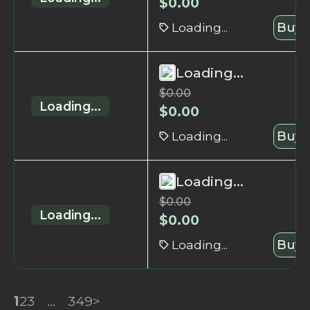
$
0.00
Loading...
Buy 
Loading...
$
0.00
Loading...
$
0.00
Loading...
Buy 
Loading...
$
0.00
Loading...
$
0.00
Loading...
Buy 
1
2
3
...
349
>