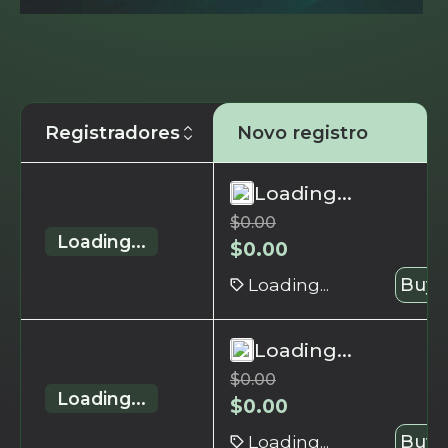
Registradores
Novo registro
Loading...
$
0.00
Loading...
$
0.00
Loading...
Buy 
Loading...
$
0.00
Loading...
$
0.00
Loading...
Buy 