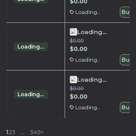
$
0.00
Loading...
Buy 
Loading...
$
0.00
Loading...
$
0.00
Loading...
Buy 
Loading...
$
0.00
Loading...
$
0.00
Loading...
Buy 
1
2
3
...
349
>