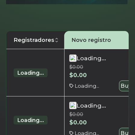
Registradores
Novo registro
Loading...
$
0.00
Loading...
$
0.00
Loading...
Buy 
Loading...
$
0.00
Loading...
$
0.00
Loading...
Buy 