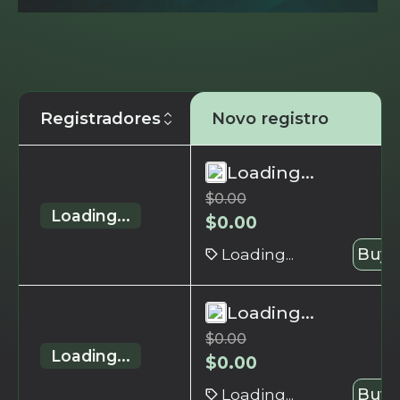
Registradores
Novo registro
Loading...
$
0.00
Loading...
$
0.00
Loading...
Buy 
Loading...
$
0.00
Loading...
$
0.00
Loading...
Buy 