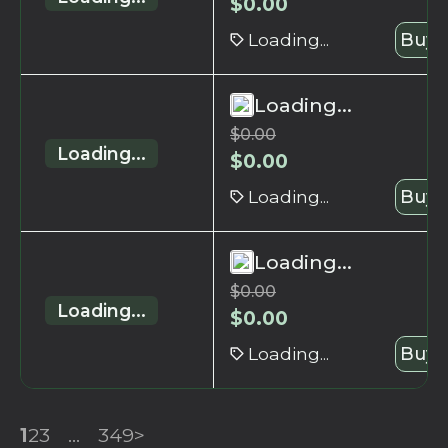
$
0.00
Loading...
Buy 
Loading...
$
0.00
Loading...
$
0.00
Loading...
Buy 
Loading...
$
0.00
Loading...
$
0.00
Loading...
Buy 
1
2
3
...
349
>