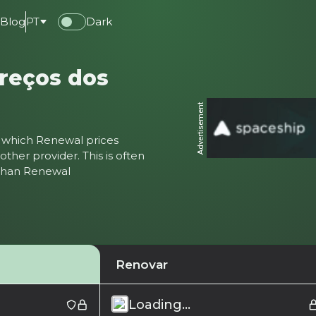
e
Blog
PT
Dark
reços dos
Advertisement
ter which Renewal prices
ther provider. This is often
 than Renewal
Renovar
Loading...