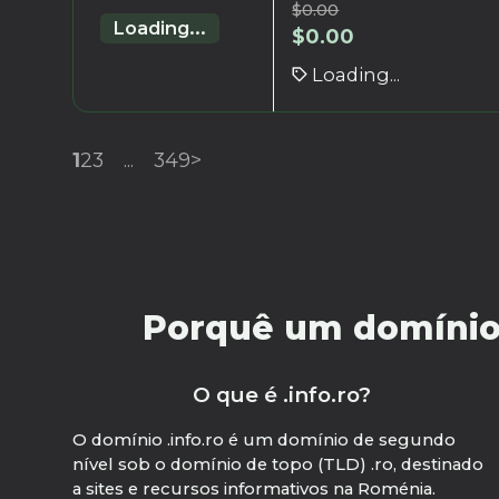
$
0.00
Loading...
$
0.00
Loading...
1
2
3
...
349
>
Porquê um domínio .
O que é .info.ro?
O domínio .info.ro é um domínio de segundo
nível sob o domínio de topo (TLD) .ro, destinado
a sites e recursos informativos na Roménia.