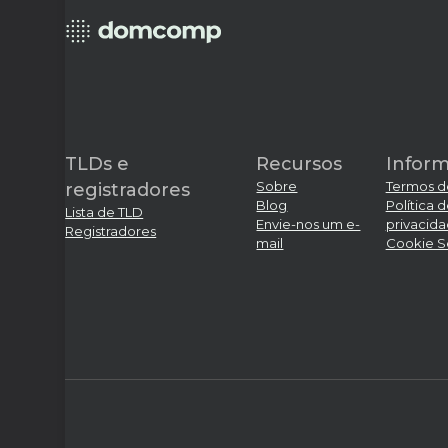
TLDs e
Recursos
Infor
Sobre
Termos d
registradores
Blog
Política 
Lista de TLD
Envie-nos um e-
privacid
Registradores
mail
Cookie S