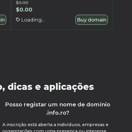
$
0.00
$
0.00
in
Loading...
Buy domain
, dicas e aplicações
Posso registar um nome de domínio
.info.ro?
A inscrição está aberta a indivíduos, empresas e
organizações com uma presença ou interesse