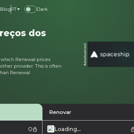
e
Blog
PT
Dark
reços dos
Advertisement
ter which Renewal prices
ther provider. This is often
 than Renewal
Renovar
Loading...