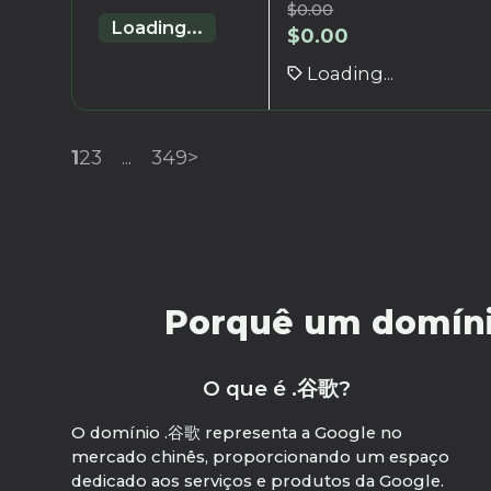
$
0.00
Loading...
$
0.00
Loading...
1
2
3
...
349
>
Porquê um domínio
O que é .谷歌?
O domínio .谷歌 representa a Google no
mercado chinês, proporcionando um espaço
dedicado aos serviços e produtos da Google.