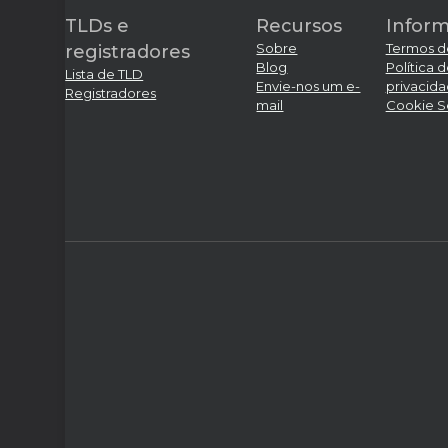
TLDs e
Recursos
Infor
Sobre
Termos d
registradores
Blog
Política 
Lista de TLD
Envie-nos um e-
privacid
Registradores
mail
Cookie S