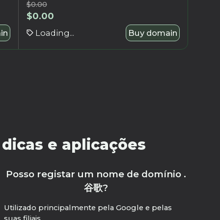
$
0.00
$
0.00
in
Loading...
Buy domain
dicas e aplicações
Posso registar um nome de domínio .
谷歌?
Utilizado principalmente pela Google e pelas
suas filiais.