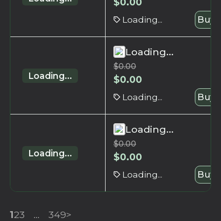
$
0.00
Loading...
Buy 
Loading...
$
0.00
Loading...
$
0.00
Loading...
Buy 
Loading...
$
0.00
Loading...
$
0.00
Loading...
Buy 
1
2
3
...
349
>