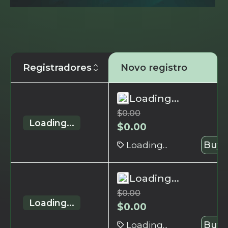
Registradores
Novo registro
Loading...
$
0.00
Loading...
$
0.00
Loading...
Buy 
Loading...
$
0.00
Loading...
$
0.00
Loading...
Buy 