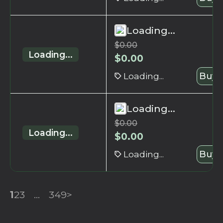
Loading...
$
0.00
Loading...
$
0.00
Loading...
Buy 
Loading...
$
0.00
Loading...
$
0.00
Loading...
Buy 
1
2
3
...
349
>