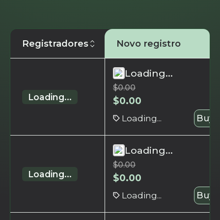
Registradores
Novo registro
Loading...
$
0.00
Loading...
$
0.00
Loading...
Buy 
Loading...
$
0.00
Loading...
$
0.00
Loading...
Buy 