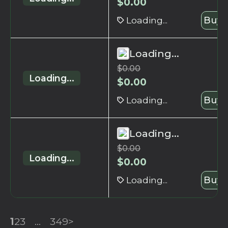
$
0.00
Loading...
Buy 
Loading...
$
0.00
Loading...
$
0.00
Loading...
Buy 
Loading...
$
0.00
Loading...
$
0.00
Loading...
Buy 
1
2
3
...
349
>