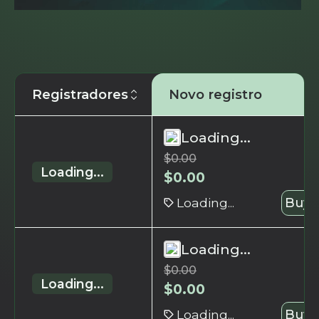
Registradores
Novo registro
Loading...
$
0.00
Loading...
$
0.00
Loading...
Buy 
Loading...
$
0.00
Loading...
$
0.00
Loading...
Buy 