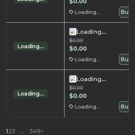
$
0.00
Loading...
Buy 
Loading...
$
0.00
Loading...
$
0.00
Loading...
Buy 
Loading...
$
0.00
Loading...
$
0.00
Loading...
Buy 
1
2
3
...
349
>