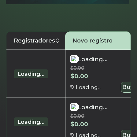
Registradores
Novo registro
Loading...
$
0.00
Loading...
$
0.00
Loading...
Buy 
Loading...
$
0.00
Loading...
$
0.00
Loading...
Buy 