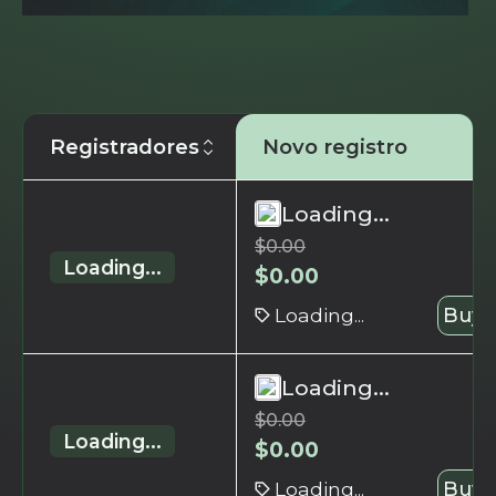
Registradores
Novo registro
Loading...
$
0.00
Loading...
$
0.00
Loading...
Buy 
Loading...
$
0.00
Loading...
$
0.00
Loading...
Buy 