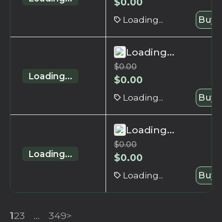
$
0.00
Loading...
Buy 
Loading...
$
0.00
Loading...
$
0.00
Loading...
Buy 
Loading...
$
0.00
Loading...
$
0.00
Loading...
Buy 
1
2
3
...
349
>