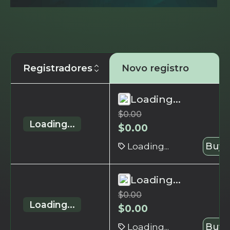
Registradores
Novo registro
Loading...
$
0.00
Loading...
$
0.00
Loading...
Buy 
Loading...
$
0.00
Loading...
$
0.00
Loading...
Buy 