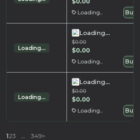
$
0.00
Loading...
Buy 
Loading...
$
0.00
Loading...
$
0.00
Loading...
Buy 
Loading...
$
0.00
Loading...
$
0.00
Loading...
Buy 
1
2
3
...
349
>