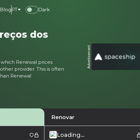
e
Blog
PT
Dark
reços dos
Advertisement
ter which Renewal prices
ther provider. This is often
 than Renewal
Renovar
Loading...