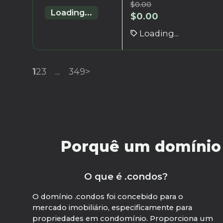
$
0.00
Loading...
$
0.00
Loading...
1
2
3
...
349
>
Porquê um domínio .
O que é .condos?
O domínio .condos foi concebido para o
mercado imobiliário, especificamente para
propriedades em condomínio. Proporciona um