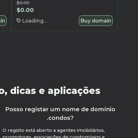
$
0.00
$
0.00
in
Loading...
Buy domain
, dicas e aplicações
Posso registar um nome de domínio
.condos?
O registo está aberto a agentes imobiliários,
promotores, associações de condomínios e