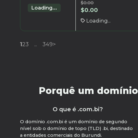
$
0.00
Loading...
$
0.00
Loading...
1
2
3
...
349
>
Porquê um domínio .
O que é .com.bi?
O domínio .com.bi é um domínio de segundo
nível sob o domínio de topo (TLD) .bi, destinado
a entidades comerciais do Burundi.