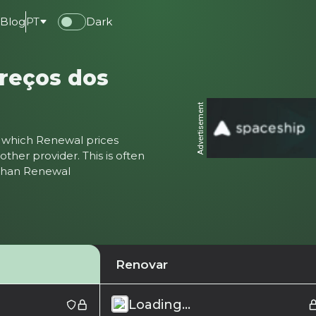
e
Blog
PT
Dark
reços dos
Advertisement
ter which Renewal prices
ther provider. This is often
 than Renewal
Renovar
Loading...