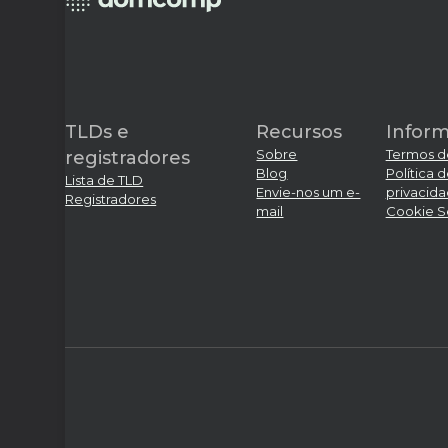
TLDs e
Recursos
Infor
Sobre
Termos d
registradores
Blog
Política 
Lista de TLD
Envie-nos um e-
privacid
Registradores
mail
Cookie S