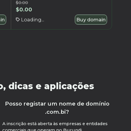
$
0.00
$
0.00
in
Loading...
Buy domain
, dicas e aplicações
Posso registar um nome de domínio
.com.bi?
A inscrição está aberta às empresas e entidades
comerciais que operam no Burundi.