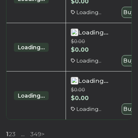
$
0.00
Loading...
Buy 
Loading...
$
0.00
Loading...
$
0.00
Loading...
Buy 
Loading...
$
0.00
Loading...
$
0.00
Loading...
Buy 
1
2
3
...
349
>