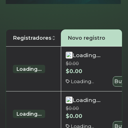
Registradores
Novo registro
Loading...
$
0.00
Loading...
$
0.00
Loading...
Buy 
Loading...
$
0.00
Loading...
$
0.00
Loading...
Buy 