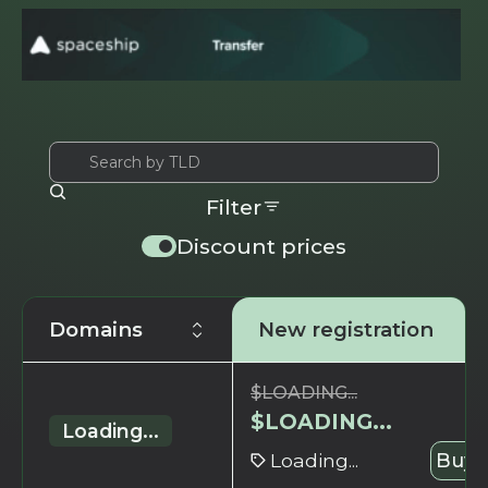
Filter
Discount prices
Domains
New registration
$
LOADING...
$
LOADING...
Loading...
Loading...
Buy 