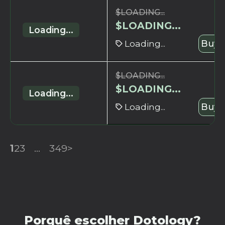
$
LOADING...
$
LOADING...
Loading...
Loading...
Buy 
$
LOADING...
$
LOADING...
Loading...
Loading...
Buy 
1
2
3
...
349
>
Porquê escolher Dotology?