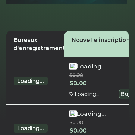
Bureaux
Nouvelle inscription
d'enregistrement
Loading...
$
0.00
Loading...
$
0.00
Loading...
Buy 
Loading...
$
0.00
Loading...
$
0.00