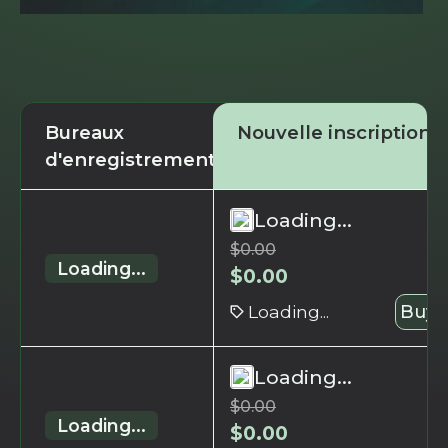
Bureaux
Nouvelle inscription
d'enregistrement
Loading...
$
0.00
Loading...
$
0.00
Loading...
Buy 
Loading...
$
0.00
Loading...
$
0.00