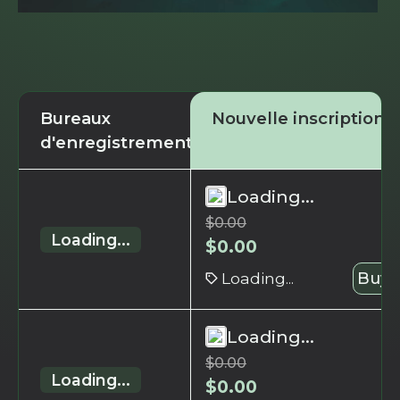
Bureaux
Nouvelle inscription
d'enregistrement
Loading...
$
0.00
Loading...
$
0.00
Loading...
Buy 
Loading...
$
0.00
Loading...
$
0.00