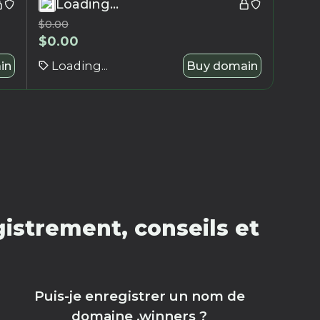
Loading...
$
0.00
$
0.00
in
Loading...
Buy domain
istrement, conseils et
Puis-je enregistrer un nom de
domaine .winners ?