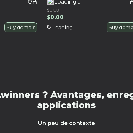
Loading...
$
0.00
$
0.00
Buy domain
Loading...
Buy doma
winners ? Avantages, enreg
applications
Un peu de contexte