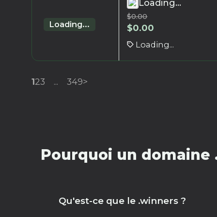
Loading...
$
0.00
Loading...
$
0.00
Loading...
1
2
3
...
349
>
Pourquoi un domaine .
Qu'est-ce que le .winners ?