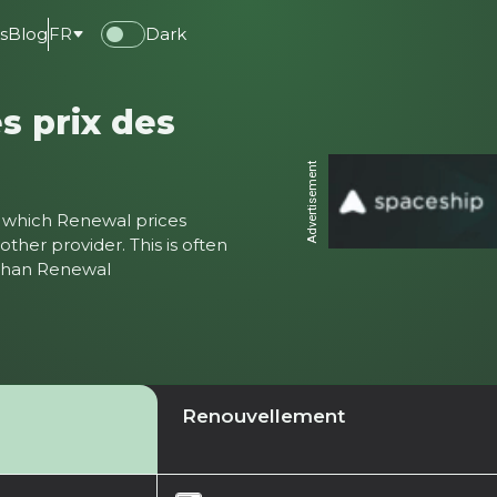
s
Blog
FR
Dark
s prix des
Advertisement
ter which Renewal prices
ther provider. This is often
 than Renewal
Renouvellement