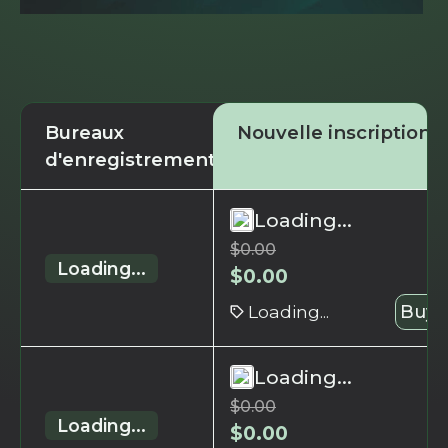
Bureaux
Nouvelle inscription
d'enregistrement
Loading...
$
0.00
Loading...
$
0.00
Loading...
Buy 
Loading...
$
0.00
Loading...
$
0.00