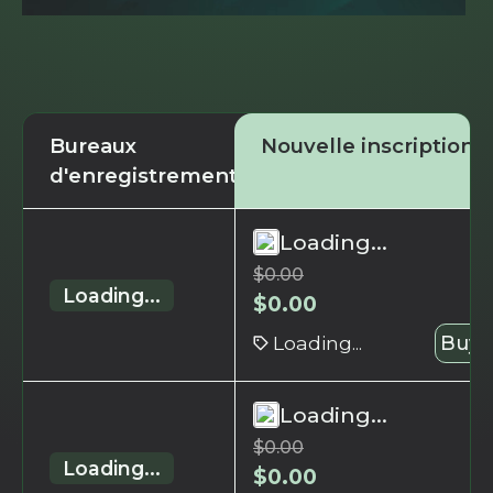
Bureaux
Nouvelle inscription
d'enregistrement
Loading...
$
0.00
Loading...
$
0.00
Loading...
Buy 
Loading...
$
0.00
Loading...
$
0.00