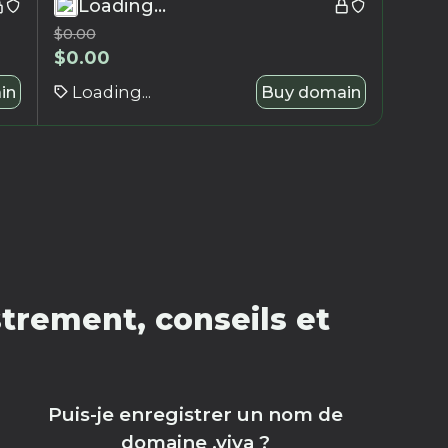
Loading...
$
0.00
$
0.00
in
Loading...
Buy domain
trement, conseils et
Puis-je enregistrer un nom de
domaine .viva ?