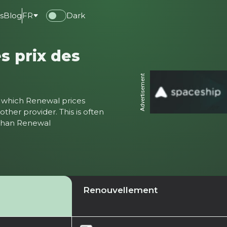
s
Blog
FR
Dark
s prix des
Advertisement
ter which Renewal prices
ther provider. This is often
 than Renewal
Renouvellement