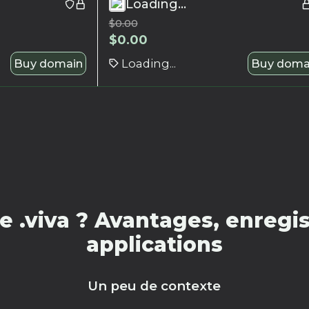
Loading...
$
0.00
$
0.00
Buy domain
Loading...
Buy doma
 .viva ? Avantages, enregis
applications
Un peu de contexte