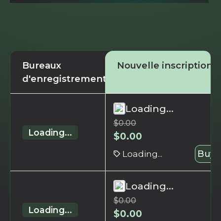
Bureaux
Nouvelle inscription
d'enregistrement
Loading...
$
0.00
Loading...
$
0.00
Loading...
Buy 
Loading...
$
0.00
Loading...
$
0.00