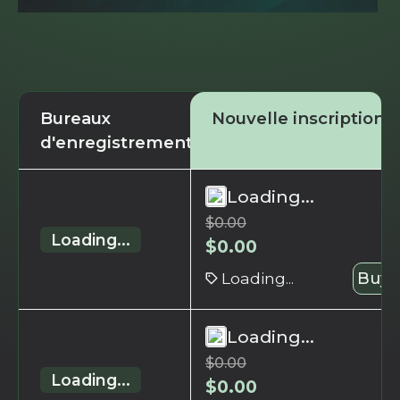
Bureaux
Nouvelle inscription
d'enregistrement
Loading...
$
0.00
Loading...
$
0.00
Loading...
Buy 
Loading...
$
0.00
Loading...
$
0.00