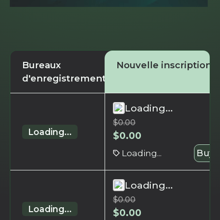
Bureaux
Nouvelle inscription
d'enregistrement
Loading...
$
0.00
Loading...
$
0.00
Loading...
Buy 
Loading...
$
0.00
Loading...
$
0.00