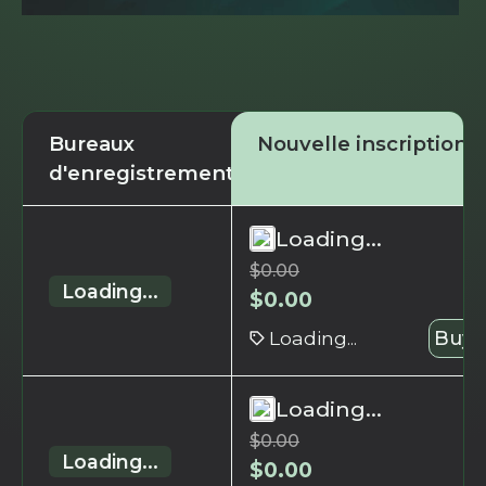
Bureaux
Nouvelle inscription
d'enregistrement
Loading...
$
0.00
Loading...
$
0.00
Loading...
Buy 
Loading...
$
0.00
Loading...
$
0.00