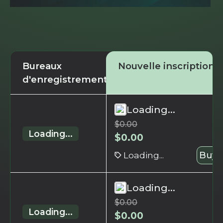
Bureaux
Nouvelle inscription
d'enregistrement
Loading...
$
0.00
Loading...
$
0.00
Loading...
Buy 
Loading...
$
0.00
Loading...
$
0.00