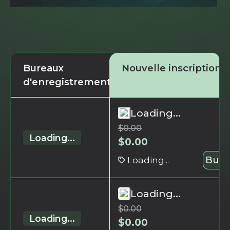
Bureaux
Nouvelle inscription
d'enregistrement
Loading...
$
0.00
Loading...
$
0.00
Loading...
Buy 
Loading...
$
0.00
Loading...
$
0.00