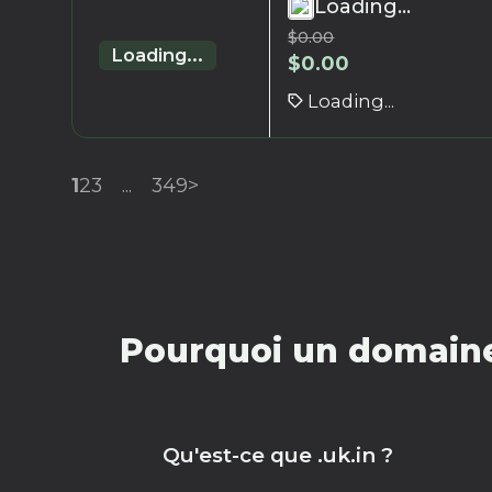
Loading...
$
0.00
Loading...
$
0.00
Loading...
1
2
3
...
349
>
Pourquoi un domaine 
Qu'est-ce que .uk.in ?