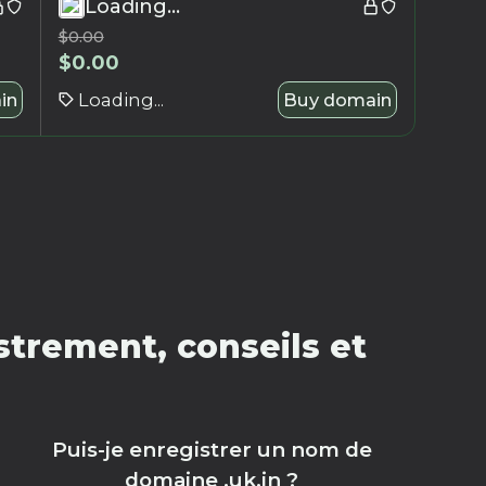
Loading...
$
0.00
$
0.00
in
Loading...
Buy domain
strement, conseils et
Puis-je enregistrer un nom de
domaine .uk.in ?