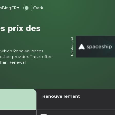
s
Blog
FR
Dark
s prix des
Advertisement
ter which Renewal prices
ther provider. This is often
 than Renewal
Renouvellement