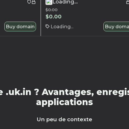
Loading...
$
0.00
$
0.00
Buy domain
Loading...
Buy doma
.uk.in ? Avantages, enregi
applications
Un peu de contexte