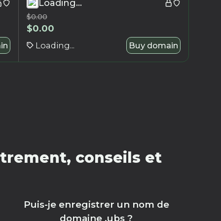
Loading...
$
0.00
$
0.00
in
Loading...
Buy domain
trement, conseils et
Puis-je enregistrer un nom de
domaine .ubs ?