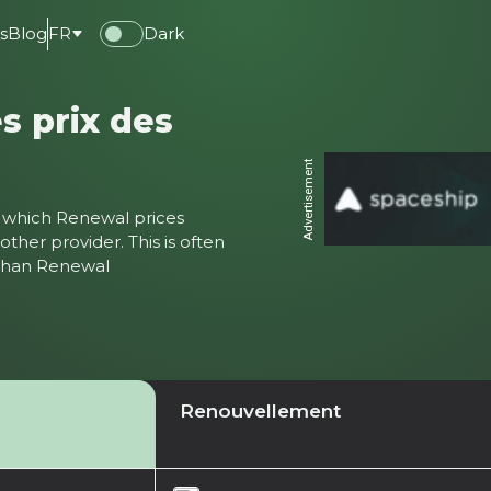
s
Blog
FR
Dark
s prix des
Advertisement
ter which Renewal prices
ther provider. This is often
 than Renewal
Renouvellement