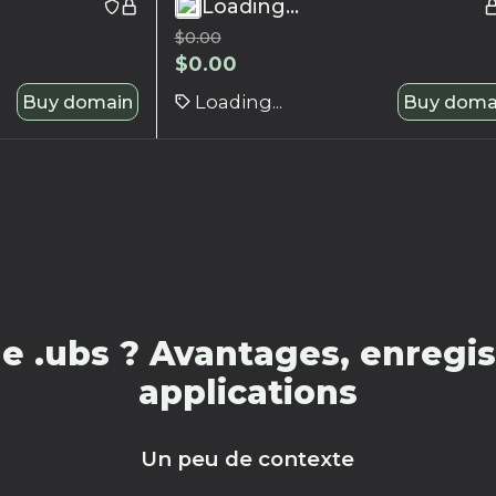
Loading...
$
0.00
$
0.00
Buy domain
Loading...
Buy doma
 .ubs ? Avantages, enregis
applications
Un peu de contexte