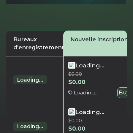
Bureaux
Nouvelle inscription
d'enregistrement
Loading...
$
0.00
Loading...
$
0.00
Loading...
Buy 
Loading...
$
0.00
Loading...
$
0.00