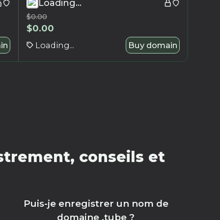
Loading...
$
0.00
$
0.00
in
Loading...
Buy domain
trement, conseils et
Puis-je enregistrer un nom de
domaine .tube ?