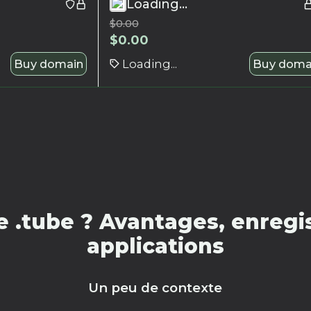
Loading...
$
0.00
$
0.00
Buy domain
Loading...
Buy doma
 .tube ? Avantages, enregis
applications
Un peu de contexte