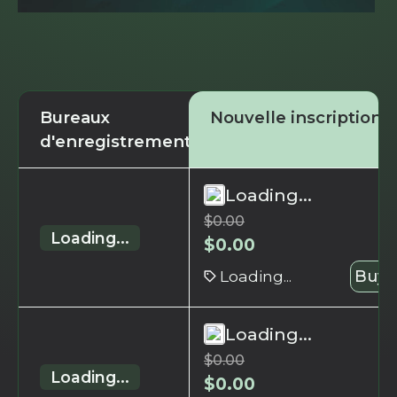
Bureaux
Nouvelle inscription
d'enregistrement
Loading...
$
0.00
Loading...
$
0.00
Loading...
Buy 
Loading...
$
0.00
Loading...
$
0.00