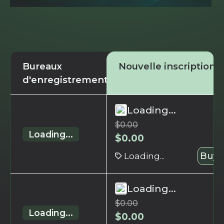
Bureaux
Nouvelle inscription
d'enregistrement
Loading...
$
0.00
Loading...
$
0.00
Loading...
Buy 
Loading...
$
0.00
Loading...
$
0.00