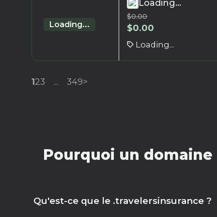
Loading...
$
0.00
Loading...
$
0.00
Loading...
1
2
3
...
349
>
Pourquoi un domaine 
Qu'est-ce que le .travelersinsurance ?