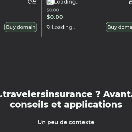
Loading...
$
0.00
$
0.00
Buy domain
Loading...
Buy doma
.travelersinsurance ? Avant
conseils et applications
Un peu de contexte