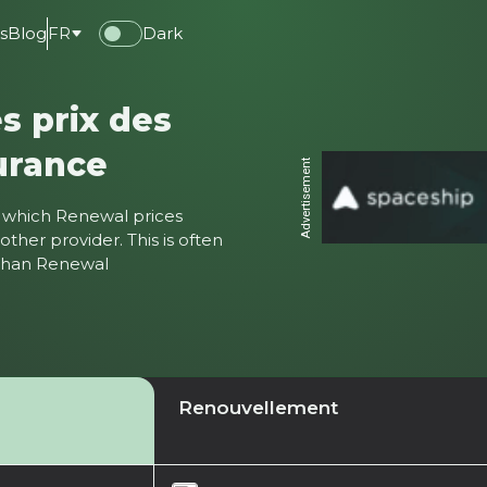
s
Blog
FR
Dark
s prix des
urance
Advertisement
ter which Renewal prices
ther provider. This is often
 than Renewal
Renouvellement