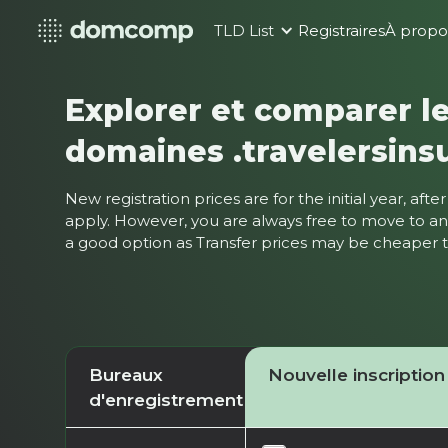
TLD List
Registraires
À propo
Explorer et comparer le
domaines .travelersins
New registration prices are for the initial year, af
apply. However, you are always free to move to ano
a good option as Transfer prices may be cheaper
Bureaux
Nouvelle inscription
d'enregistrement