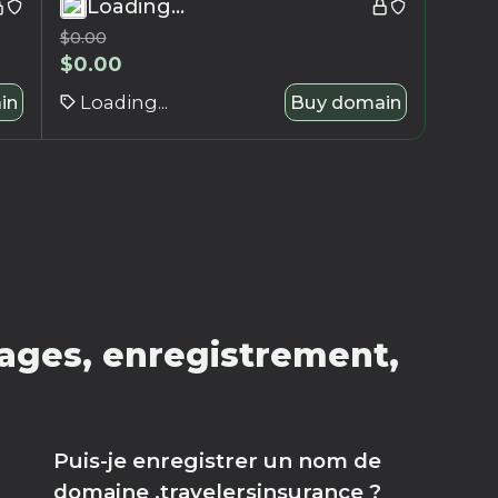
Loading...
$
0.00
$
0.00
in
Loading...
Buy domain
ages, enregistrement,
Puis-je enregistrer un nom de
domaine .travelersinsurance ?