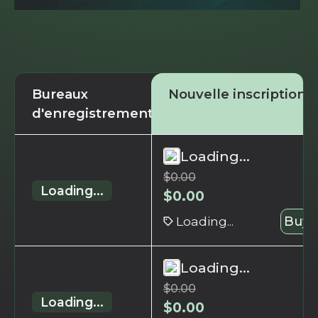
Bureaux
Nouvelle inscription
d'enregistrement
Loading...
$
0.00
Loading...
$
0.00
Loading...
Buy 
Loading...
$
0.00
Loading...
$
0.00