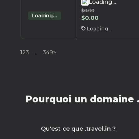
Loading...
$
0.00
Loading...
$
0.00
Loading...
1
2
3
...
349
>
Pourquoi un domaine .t
Qu'est-ce que .travel.in ?