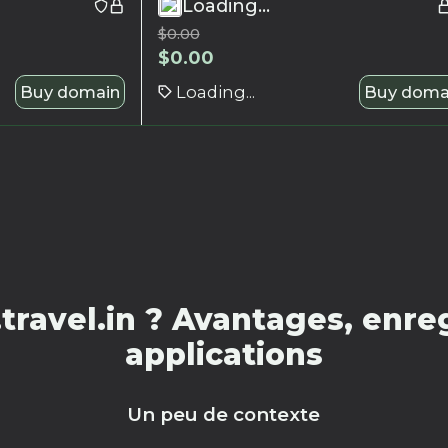
Loading...
$
0.00
$
0.00
Buy domain
Loading...
Buy doma
ravel.in ? Avantages, enre
applications
Un peu de contexte