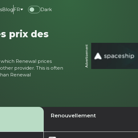
s
Blog
FR
Dark
s prix des
Advertisement
ter which Renewal prices
ther provider. This is often
 than Renewal
Renouvellement