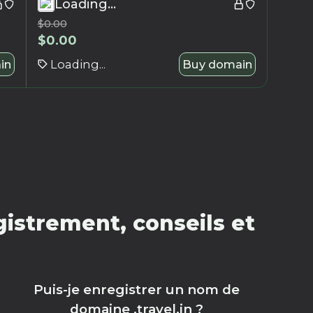
Loading...
$
0.00
$
0.00
in
Loading...
Buy domain
gistrement, conseils et
Puis-je enregistrer un nom de
domaine .travel.in ?