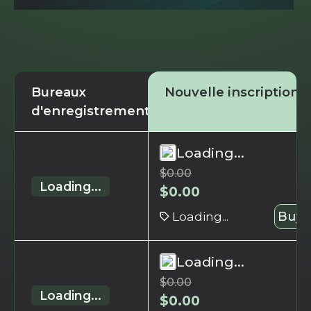
Bureaux
Nouvelle inscription
d'enregistrement
Loading...
$
0.00
Loading...
$
0.00
Loading...
Buy 
Loading...
$
0.00
Loading...
$
0.00