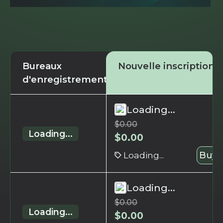
Bureaux
Nouvelle inscription
d'enregistrement
Loading...
$
0.00
Loading...
$
0.00
Loading...
Buy 
Loading...
$
0.00
Loading...
$
0.00